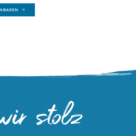
INBAREN
ir stolz