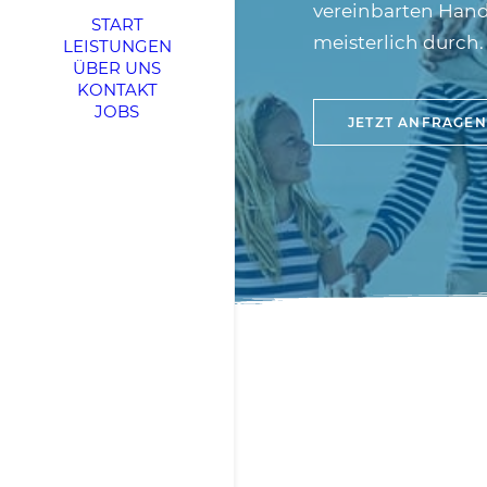
vereinbarten Han
START
meisterlich durch.
LEISTUNGEN
ÜBER UNS
KONTAKT
JOBS
JETZT ANFRAGEN