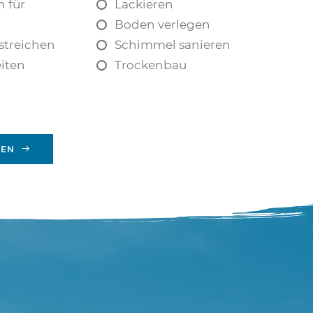
n für
Lackieren
Boden verlegen
streichen
Schimmel sanieren
eiten
Trockenbau
REN