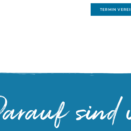
TERMIN VERE
arauf sind w