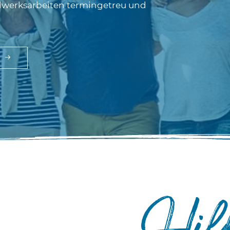
dwerksarbeiten termingetreu und
Hilf