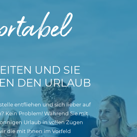
rtabel
EITEN UND SIE
EN DEN URLAUB
telle entfliehen und sich lieber auf
en? Kein Problem! Während Sie mit
sonnigen Urlaub in vollen Zügen
ir die mit Ihnen im Vorfeld